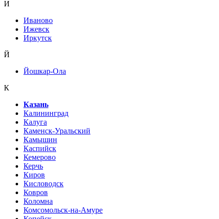
И
Иваново
Ижевск
Иркутск
Й
Йошкар-Ола
К
Казань
Калининград
Калуга
Каменск-Уральский
Камышин
Каспийск
Кемерово
Керчь
Киров
Кисловодск
Ковров
Коломна
Комсомольск-на-Амуре
Копейск