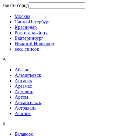
Найти город
Москва
Санкт-Петербург
Краснодар
Ростов-на-Дону
Екатеринбург
Нижний Новгород
весь список
А
Абакан
Альметьевск
Ангарск
Арзамас
Армавир
Артем
Архангельск
Астрахань
Ачинск
Б
Балаково