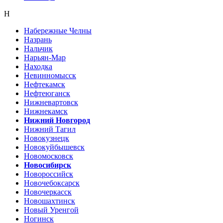
Н
Набережные Челны
Назрань
Нальчик
Нарьян-Мар
Находка
Невинномысск
Нефтекамск
Нефтеюганск
Нижневартовск
Нижнекамск
Нижний Новгород
Нижний Тагил
Новокузнецк
Новокуйбышевск
Новомосковск
Новосибирск
Новороссийск
Новочебоксарск
Новочеркасск
Новошахтинск
Новый Уренгой
Ногинск