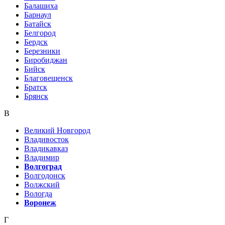
Балашиха
Барнаул
Батайск
Белгород
Бердск
Березники
Биробиджан
Бийск
Благовещенск
Братск
Брянск
В
Великий Новгород
Владивосток
Владикавказ
Владимир
Волгоград
Волгодонск
Волжский
Вологда
Воронеж
Г