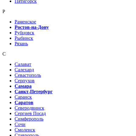
Пятигорск
Р
Раменское
Ростов-на-Дону
Рубцовск
Рыбинск
Рязань
С
Салават
Салехард
Севастополь
Серпухов
Самара
Санкт-Петербург
Саранск
Саратов
Северодвинск
Сергиев Посад
Симферополь
Сочи
Смоленск
Ставрополь