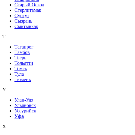
Старый Оскол
Стерлитамак
Сургут
Сызрань
Сыктывкар
Т
Таганрог
Тамбов
Тверь
Тольятти
Томск
Тула
Тюмень
У
Улан-Удэ
Ульяновск
Уссурийск
Уфа
Х