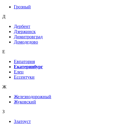
Грозный
Д
Дербент
Дзержинск
Димитровград
Домодедово
Е
Евпатория
Екатеринбург
Елец
Ессентуки
Ж
Железнодорожный
Жуковский
З
Златоуст