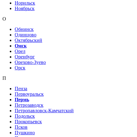
Норильск
Ноябрьск
О
Обнинск
Одинцово
Октябрьский
Омск
Орел
Оренбург
Орехово-Зуево
Орск
П
Пенза
Первоуральск
Пермь
Петрозаводск
Петропавловск-Камчатский
Подольск
Прокопьевск
Псков
Пушкино