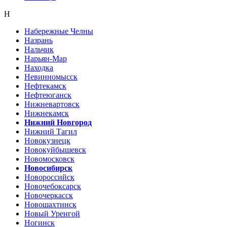
Н
Набережные Челны
Назрань
Нальчик
Нарьян-Мар
Находка
Невинномысск
Нефтекамск
Нефтеюганск
Нижневартовск
Нижнекамск
Нижний Новгород
Нижний Тагил
Новокузнецк
Новокуйбышевск
Новомосковск
Новосибирск
Новороссийск
Новочебоксарск
Новочеркасск
Новошахтинск
Новый Уренгой
Ногинск