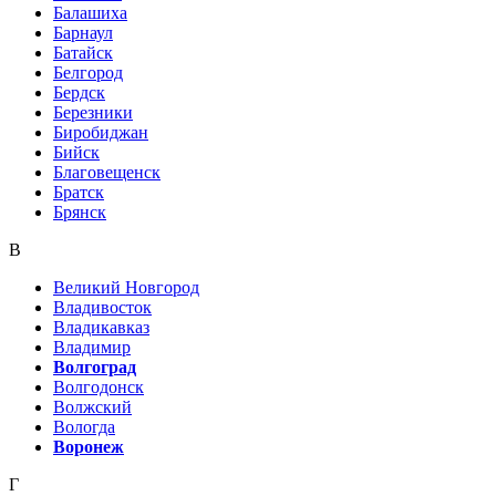
Балашиха
Барнаул
Батайск
Белгород
Бердск
Березники
Биробиджан
Бийск
Благовещенск
Братск
Брянск
В
Великий Новгород
Владивосток
Владикавказ
Владимир
Волгоград
Волгодонск
Волжский
Вологда
Воронеж
Г