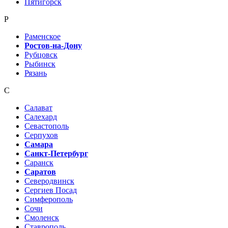
Пятигорск
Р
Раменское
Ростов-на-Дону
Рубцовск
Рыбинск
Рязань
С
Салават
Салехард
Севастополь
Серпухов
Самара
Санкт-Петербург
Саранск
Саратов
Северодвинск
Сергиев Посад
Симферополь
Сочи
Смоленск
Ставрополь