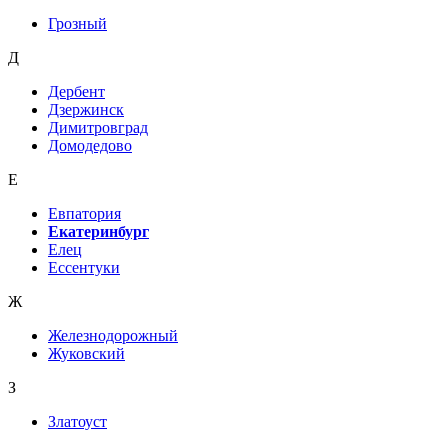
Грозный
Д
Дербент
Дзержинск
Димитровград
Домодедово
Е
Евпатория
Екатеринбург
Елец
Ессентуки
Ж
Железнодорожный
Жуковский
З
Златоуст