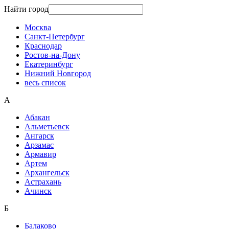
Найти город
Москва
Санкт-Петербург
Краснодар
Ростов-на-Дону
Екатеринбург
Нижний Новгород
весь список
А
Абакан
Альметьевск
Ангарск
Арзамас
Армавир
Артем
Архангельск
Астрахань
Ачинск
Б
Балаково