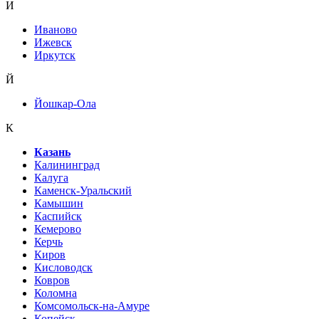
И
Иваново
Ижевск
Иркутск
Й
Йошкар-Ола
К
Казань
Калининград
Калуга
Каменск-Уральский
Камышин
Каспийск
Кемерово
Керчь
Киров
Кисловодск
Ковров
Коломна
Комсомольск-на-Амуре
Копейск