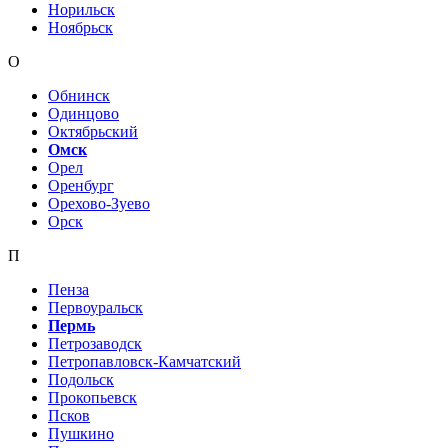
Норильск
Ноябрьск
О
Обнинск
Одинцово
Октябрьский
Омск
Орел
Оренбург
Орехово-Зуево
Орск
П
Пенза
Первоуральск
Пермь
Петрозаводск
Петропавловск-Камчатский
Подольск
Прокопьевск
Псков
Пушкино