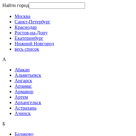
Найти город
Москва
Санкт-Петербург
Краснодар
Ростов-на-Дону
Екатеринбург
Нижний Новгород
весь список
А
Абакан
Альметьевск
Ангарск
Арзамас
Армавир
Артем
Архангельск
Астрахань
Ачинск
Б
Балаково