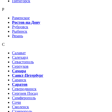
Пятигорск
Р
Раменское
Ростов-на-Дону
Рубцовск
Рыбинск
Рязань
С
Салават
Салехард
Севастополь
Серпухов
Самара
Санкт-Петербург
Саранск
Саратов
Северодвинск
Сергиев Посад
Симферополь
Сочи
Смоленск
Ставрополь