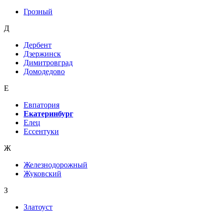
Грозный
Д
Дербент
Дзержинск
Димитровград
Домодедово
Е
Евпатория
Екатеринбург
Елец
Ессентуки
Ж
Железнодорожный
Жуковский
З
Златоуст