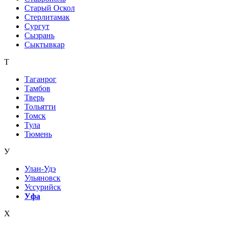
Старый Оскол
Стерлитамак
Сургут
Сызрань
Сыктывкар
Т
Таганрог
Тамбов
Тверь
Тольятти
Томск
Тула
Тюмень
У
Улан-Удэ
Ульяновск
Уссурийск
Уфа
Х