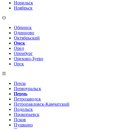
Норильск
Ноябрьск
О
Обнинск
Одинцово
Октябрьский
Омск
Орел
Оренбург
Орехово-Зуево
Орск
П
Пенза
Первоуральск
Пермь
Петрозаводск
Петропавловск-Камчатский
Подольск
Прокопьевск
Псков
Пушкино