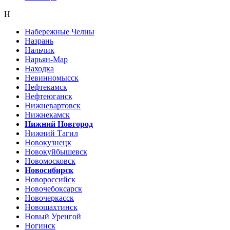
Н
Набережные Челны
Назрань
Нальчик
Нарьян-Мар
Находка
Невинномысск
Нефтекамск
Нефтеюганск
Нижневартовск
Нижнекамск
Нижний Новгород
Нижний Тагил
Новокузнецк
Новокуйбышевск
Новомосковск
Новосибирск
Новороссийск
Новочебоксарск
Новочеркасск
Новошахтинск
Новый Уренгой
Ногинск