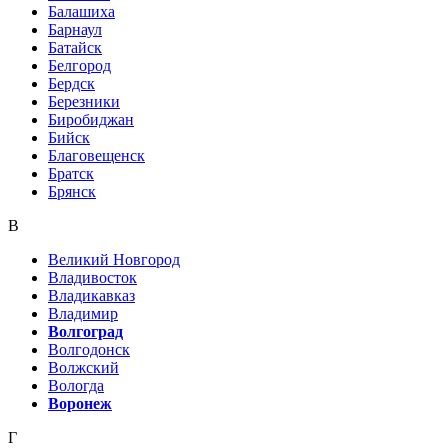
Балашиха
Барнаул
Батайск
Белгород
Бердск
Березники
Биробиджан
Бийск
Благовещенск
Братск
Брянск
В
Великий Новгород
Владивосток
Владикавказ
Владимир
Волгоград
Волгодонск
Волжский
Вологда
Воронеж
Г