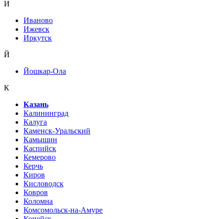
И
Иваново
Ижевск
Иркутск
Й
Йошкар-Ола
К
Казань
Калининград
Калуга
Каменск-Уральский
Камышин
Каспийск
Кемерово
Керчь
Киров
Кисловодск
Ковров
Коломна
Комсомольск-на-Амуре
Копейск