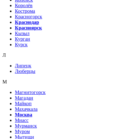
Королёв
Кострома
Красногорск
Краснодар
Красноярск
Кызыл
Курган
Курск
Л
Липецк
Люберцы
М
Магнитогорск
Магадан
Майкоп
Махачкала
Москва
Миасс
Мурманск
Муром
Мытищи