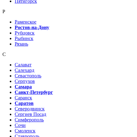
Пятигорск
Р
Раменское
Ростов-на-Дону
Рубцовск
Рыбинск
Рязань
С
Салават
Салехард
Севастополь
Серпухов
Самара
Санкт-Петербург
Саранск
Саратов
Северодвинск
Сергиев Посад
Симферополь
Сочи
Смоленск
Ставрополь