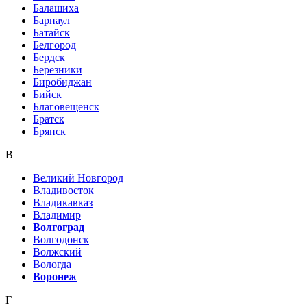
Балашиха
Барнаул
Батайск
Белгород
Бердск
Березники
Биробиджан
Бийск
Благовещенск
Братск
Брянск
В
Великий Новгород
Владивосток
Владикавказ
Владимир
Волгоград
Волгодонск
Волжский
Вологда
Воронеж
Г