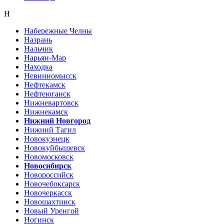
Н
Набережные Челны
Назрань
Нальчик
Нарьян-Мар
Находка
Невинномысск
Нефтекамск
Нефтеюганск
Нижневартовск
Нижнекамск
Нижний Новгород
Нижний Тагил
Новокузнецк
Новокуйбышевск
Новомосковск
Новосибирск
Новороссийск
Новочебоксарск
Новочеркасск
Новошахтинск
Новый Уренгой
Ногинск