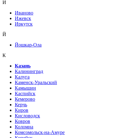
И
Иваново
Ижевск
Иркутск
Й
Йошкар-Ола
К
Казань
Калининград
Калуга
Каменск-Уральский
Камышин
Каспийск
Кемерово
Керчь
Киров
Кисловодск
Ковров
Коломна
Комсомольск-на-Амуре
Копейск