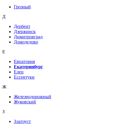
Грозный
Д
Дербент
Дзержинск
Димитровград
Домодедово
Е
Евпатория
Екатеринбург
Елец
Ессентуки
Ж
Железнодорожный
Жуковский
З
Златоуст