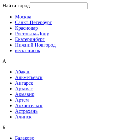
Найти город
Москва
Санкт-Петербург
Краснодар
Ростов-на-Дону
Екатеринбург
Нижний Новгород
весь список
А
Абакан
Альметьевск
Ангарск
Арзамас
Армавир
Артем
Архангельск
Астрахань
Ачинск
Б
Балаково