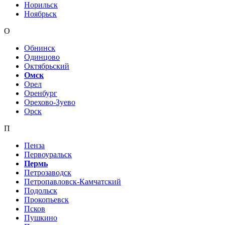
Норильск
Ноябрьск
О
Обнинск
Одинцово
Октябрьский
Омск
Орел
Оренбург
Орехово-Зуево
Орск
П
Пенза
Первоуральск
Пермь
Петрозаводск
Петропавловск-Камчатский
Подольск
Прокопьевск
Псков
Пушкино