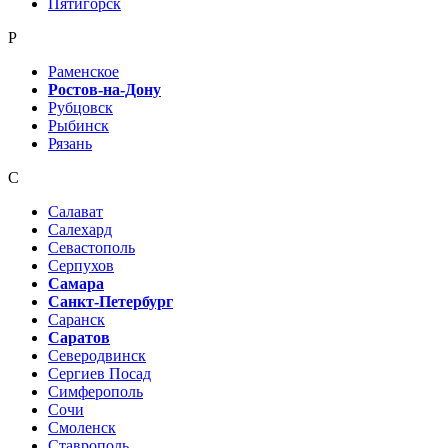
Пятигорск
Р
Раменское
Ростов-на-Дону
Рубцовск
Рыбинск
Рязань
С
Салават
Салехард
Севастополь
Серпухов
Самара
Санкт-Петербург
Саранск
Саратов
Северодвинск
Сергиев Посад
Симферополь
Сочи
Смоленск
Ставрополь