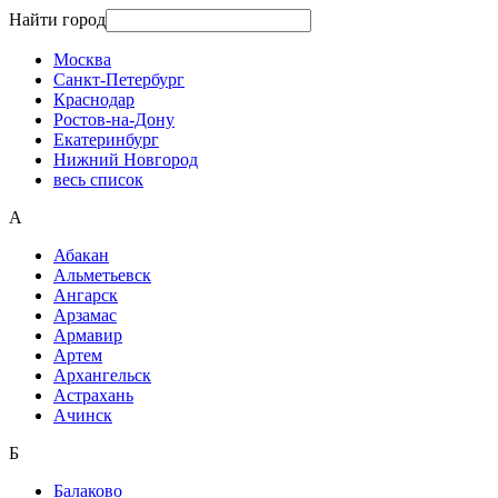
Найти город
Москва
Санкт-Петербург
Краснодар
Ростов-на-Дону
Екатеринбург
Нижний Новгород
весь список
А
Абакан
Альметьевск
Ангарск
Арзамас
Армавир
Артем
Архангельск
Астрахань
Ачинск
Б
Балаково