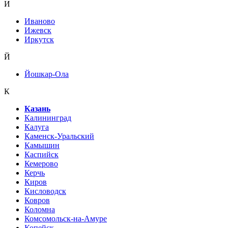
И
Иваново
Ижевск
Иркутск
Й
Йошкар-Ола
К
Казань
Калининград
Калуга
Каменск-Уральский
Камышин
Каспийск
Кемерово
Керчь
Киров
Кисловодск
Ковров
Коломна
Комсомольск-на-Амуре
Копейск