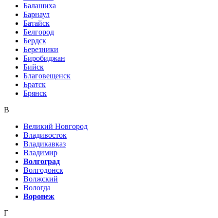
Балашиха
Барнаул
Батайск
Белгород
Бердск
Березники
Биробиджан
Бийск
Благовещенск
Братск
Брянск
В
Великий Новгород
Владивосток
Владикавказ
Владимир
Волгоград
Волгодонск
Волжский
Вологда
Воронеж
Г