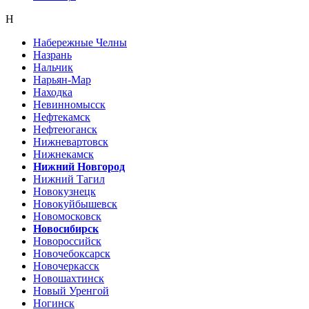
Н
Набережные Челны
Назрань
Нальчик
Нарьян-Мар
Находка
Невинномысск
Нефтекамск
Нефтеюганск
Нижневартовск
Нижнекамск
Нижний Новгород
Нижний Тагил
Новокузнецк
Новокуйбышевск
Новомосковск
Новосибирск
Новороссийск
Новочебоксарск
Новочеркасск
Новошахтинск
Новый Уренгой
Ногинск