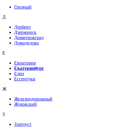
Грозный
Д
Дербент
Дзержинск
Димитровград
Домодедово
Е
Евпатория
Екатеринбург
Елец
Ессентуки
Ж
Железнодорожный
Жуковский
З
Златоуст