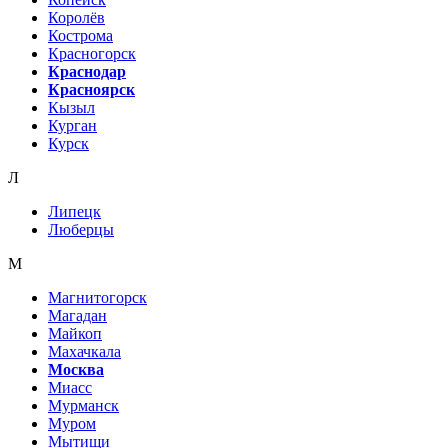
Королёв
Кострома
Красногорск
Краснодар
Красноярск
Кызыл
Курган
Курск
Л
Липецк
Люберцы
М
Магнитогорск
Магадан
Майкоп
Махачкала
Москва
Миасс
Мурманск
Муром
Мытищи