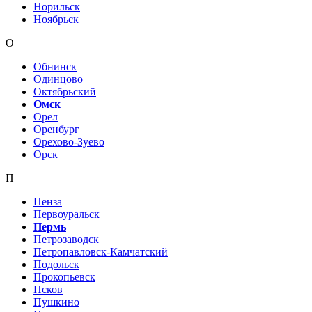
Норильск
Ноябрьск
О
Обнинск
Одинцово
Октябрьский
Омск
Орел
Оренбург
Орехово-Зуево
Орск
П
Пенза
Первоуральск
Пермь
Петрозаводск
Петропавловск-Камчатский
Подольск
Прокопьевск
Псков
Пушкино