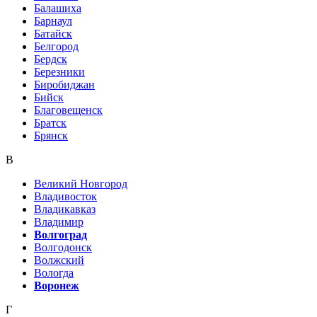
Балашиха
Барнаул
Батайск
Белгород
Бердск
Березники
Биробиджан
Бийск
Благовещенск
Братск
Брянск
В
Великий Новгород
Владивосток
Владикавказ
Владимир
Волгоград
Волгодонск
Волжский
Вологда
Воронеж
Г