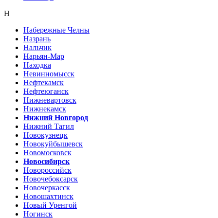
Н
Набережные Челны
Назрань
Нальчик
Нарьян-Мар
Находка
Невинномысск
Нефтекамск
Нефтеюганск
Нижневартовск
Нижнекамск
Нижний Новгород
Нижний Тагил
Новокузнецк
Новокуйбышевск
Новомосковск
Новосибирск
Новороссийск
Новочебоксарск
Новочеркасск
Новошахтинск
Новый Уренгой
Ногинск