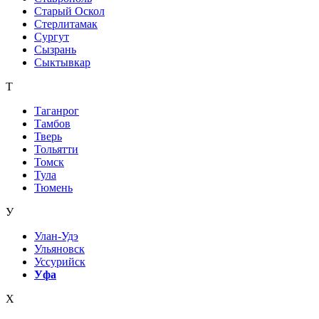
Старый Оскол
Стерлитамак
Сургут
Сызрань
Сыктывкар
Т
Таганрог
Тамбов
Тверь
Тольятти
Томск
Тула
Тюмень
У
Улан-Удэ
Ульяновск
Уссурийск
Уфа
Х