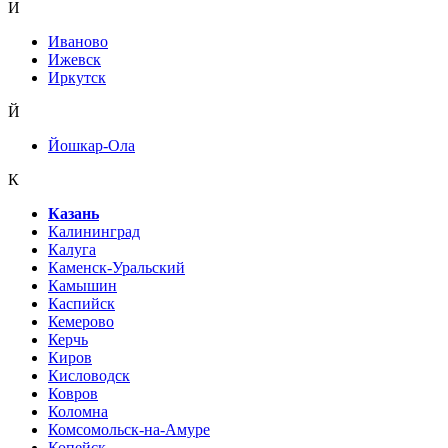
И
Иваново
Ижевск
Иркутск
Й
Йошкар-Ола
К
Казань
Калининград
Калуга
Каменск-Уральский
Камышин
Каспийск
Кемерово
Керчь
Киров
Кисловодск
Ковров
Коломна
Комсомольск-на-Амуре
Копейск