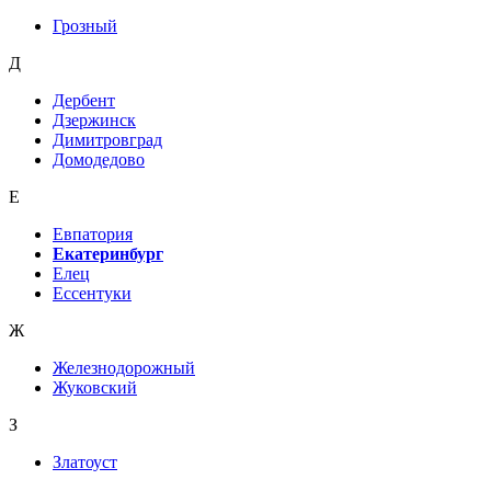
Грозный
Д
Дербент
Дзержинск
Димитровград
Домодедово
Е
Евпатория
Екатеринбург
Елец
Ессентуки
Ж
Железнодорожный
Жуковский
З
Златоуст