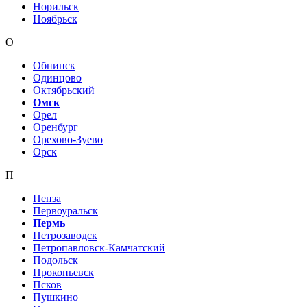
Норильск
Ноябрьск
О
Обнинск
Одинцово
Октябрьский
Омск
Орел
Оренбург
Орехово-Зуево
Орск
П
Пенза
Первоуральск
Пермь
Петрозаводск
Петропавловск-Камчатский
Подольск
Прокопьевск
Псков
Пушкино