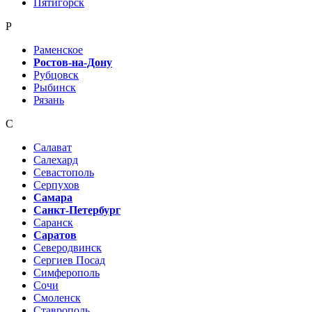
Пятигорск
Р
Раменское
Ростов-на-Дону
Рубцовск
Рыбинск
Рязань
С
Салават
Салехард
Севастополь
Серпухов
Самара
Санкт-Петербург
Саранск
Саратов
Северодвинск
Сергиев Посад
Симферополь
Сочи
Смоленск
Ставрополь