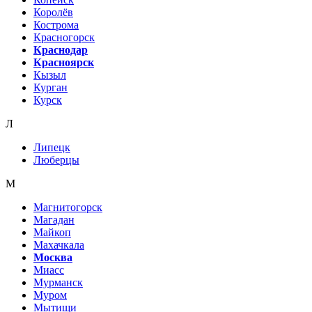
Королёв
Кострома
Красногорск
Краснодар
Красноярск
Кызыл
Курган
Курск
Л
Липецк
Люберцы
М
Магнитогорск
Магадан
Майкоп
Махачкала
Москва
Миасс
Мурманск
Муром
Мытищи