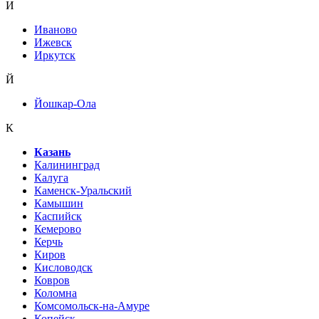
И
Иваново
Ижевск
Иркутск
Й
Йошкар-Ола
К
Казань
Калининград
Калуга
Каменск-Уральский
Камышин
Каспийск
Кемерово
Керчь
Киров
Кисловодск
Ковров
Коломна
Комсомольск-на-Амуре
Копейск