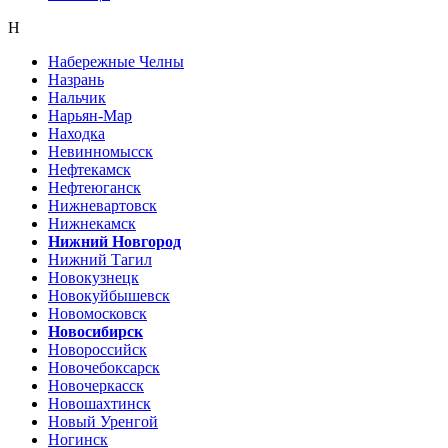
Н
Набережные Челны
Назрань
Нальчик
Нарьян-Мар
Находка
Невинномысск
Нефтекамск
Нефтеюганск
Нижневартовск
Нижнекамск
Нижний Новгород
Нижний Тагил
Новокузнецк
Новокуйбышевск
Новомосковск
Новосибирск
Новороссийск
Новочебоксарск
Новочеркасск
Новошахтинск
Новый Уренгой
Ногинск