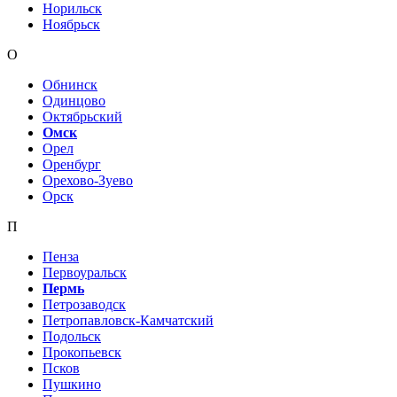
Норильск
Ноябрьск
О
Обнинск
Одинцово
Октябрьский
Омск
Орел
Оренбург
Орехово-Зуево
Орск
П
Пенза
Первоуральск
Пермь
Петрозаводск
Петропавловск-Камчатский
Подольск
Прокопьевск
Псков
Пушкино