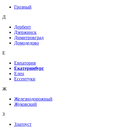
Грозный
Д
Дербент
Дзержинск
Димитровград
Домодедово
Е
Евпатория
Екатеринбург
Елец
Ессентуки
Ж
Железнодорожный
Жуковский
З
Златоуст