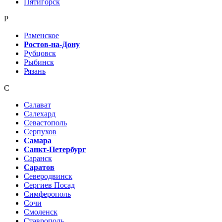
Пятигорск
Р
Раменское
Ростов-на-Дону
Рубцовск
Рыбинск
Рязань
С
Салават
Салехард
Севастополь
Серпухов
Самара
Санкт-Петербург
Саранск
Саратов
Северодвинск
Сергиев Посад
Симферополь
Сочи
Смоленск
Ставрополь