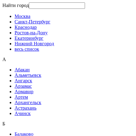
Найти город
Москва
Санкт-Петербург
Краснодар
Ростов-на-Дону
Екатеринбург
Нижний Новгород
весь список
А
Абакан
Альметьевск
Ангарск
Арзамас
Армавир
Артем
Архангельск
Астрахань
Ачинск
Б
Балаково