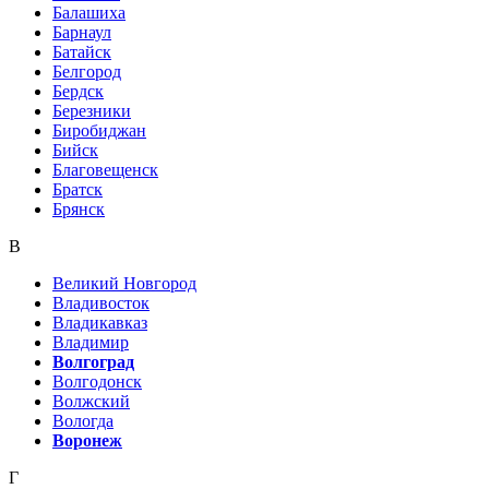
Балашиха
Барнаул
Батайск
Белгород
Бердск
Березники
Биробиджан
Бийск
Благовещенск
Братск
Брянск
В
Великий Новгород
Владивосток
Владикавказ
Владимир
Волгоград
Волгодонск
Волжский
Вологда
Воронеж
Г