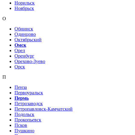
Норильск
Ноябрьск
О
Обнинск
Одинцово
Октябрьский
Омск
Орел
Оренбург
Орехово-Зуево
Орск
П
Пенза
Первоуральск
Пермь
Петрозаводск
Петропавловск-Камчатский
Подольск
Прокопьевск
Псков
Пушкино