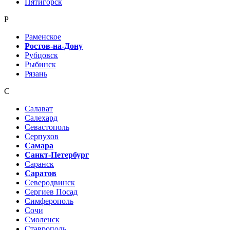
Пятигорск
Р
Раменское
Ростов-на-Дону
Рубцовск
Рыбинск
Рязань
С
Салават
Салехард
Севастополь
Серпухов
Самара
Санкт-Петербург
Саранск
Саратов
Северодвинск
Сергиев Посад
Симферополь
Сочи
Смоленск
Ставрополь