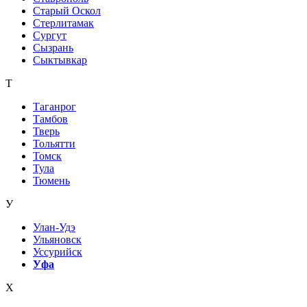
Старый Оскол
Стерлитамак
Сургут
Сызрань
Сыктывкар
Т
Таганрог
Тамбов
Тверь
Тольятти
Томск
Тула
Тюмень
У
Улан-Удэ
Ульяновск
Уссурийск
Уфа
Х