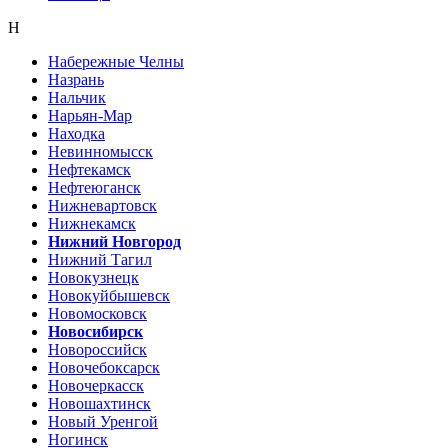
Н
Набережные Челны
Назрань
Нальчик
Нарьян-Мар
Находка
Невинномысск
Нефтекамск
Нефтеюганск
Нижневартовск
Нижнекамск
Нижний Новгород
Нижний Тагил
Новокузнецк
Новокуйбышевск
Новомосковск
Новосибирск
Новороссийск
Новочебоксарск
Новочеркасск
Новошахтинск
Новый Уренгой
Ногинск