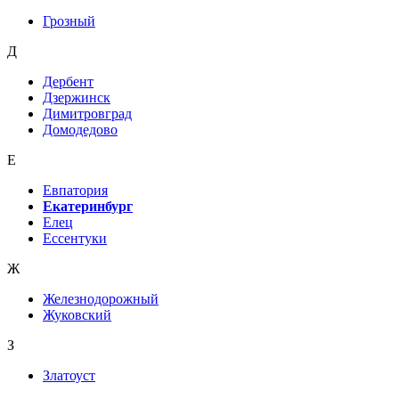
Грозный
Д
Дербент
Дзержинск
Димитровград
Домодедово
Е
Евпатория
Екатеринбург
Елец
Ессентуки
Ж
Железнодорожный
Жуковский
З
Златоуст