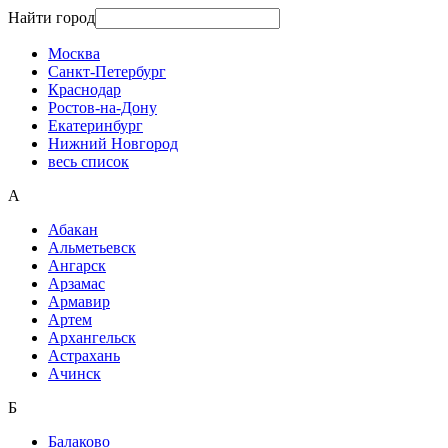
Найти город
Москва
Санкт-Петербург
Краснодар
Ростов-на-Дону
Екатеринбург
Нижний Новгород
весь список
А
Абакан
Альметьевск
Ангарск
Арзамас
Армавир
Артем
Архангельск
Астрахань
Ачинск
Б
Балаково