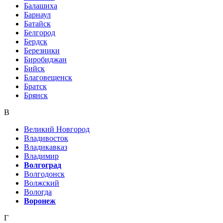
Балашиха
Барнаул
Батайск
Белгород
Бердск
Березники
Биробиджан
Бийск
Благовещенск
Братск
Брянск
В
Великий Новгород
Владивосток
Владикавказ
Владимир
Волгоград
Волгодонск
Волжский
Вологда
Воронеж
Г