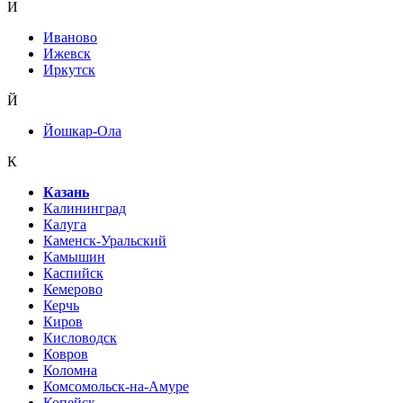
И
Иваново
Ижевск
Иркутск
Й
Йошкар-Ола
К
Казань
Калининград
Калуга
Каменск-Уральский
Камышин
Каспийск
Кемерово
Керчь
Киров
Кисловодск
Ковров
Коломна
Комсомольск-на-Амуре
Копейск