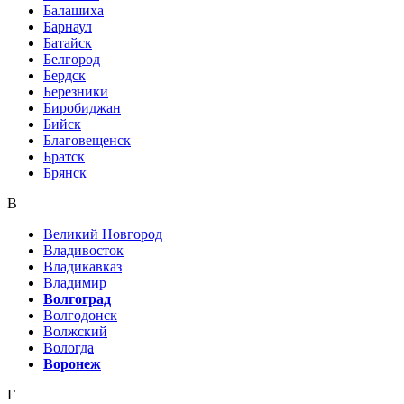
Балашиха
Барнаул
Батайск
Белгород
Бердск
Березники
Биробиджан
Бийск
Благовещенск
Братск
Брянск
В
Великий Новгород
Владивосток
Владикавказ
Владимир
Волгоград
Волгодонск
Волжский
Вологда
Воронеж
Г