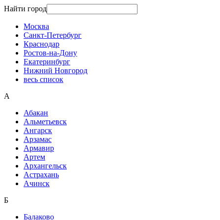
Найти город
Москва
Санкт-Петербург
Краснодар
Ростов-на-Дону
Екатеринбург
Нижний Новгород
весь список
А
Абакан
Альметьевск
Ангарск
Арзамас
Армавир
Артем
Архангельск
Астрахань
Ачинск
Б
Балаково