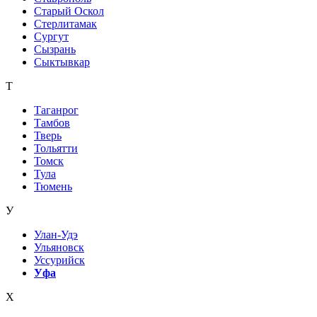
Старый Оскол
Стерлитамак
Сургут
Сызрань
Сыктывкар
Т
Таганрог
Тамбов
Тверь
Тольятти
Томск
Тула
Тюмень
У
Улан-Удэ
Ульяновск
Уссурийск
Уфа
Х