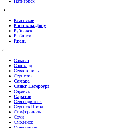
Пятигорск
Р
Раменское
Ростов-на-Дону
Рубцовск
Рыбинск
Рязань
С
Салават
Салехард
Севастополь
Серпухов
Самара
Санкт-Петербург
Саранск
Саратов
Северодвинск
Сергиев Посад
Симферополь
Сочи
Смоленск
Ставрополь