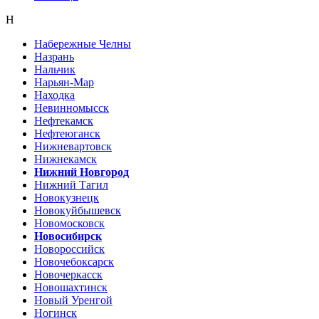
Н
Набережные Челны
Назрань
Нальчик
Нарьян-Мар
Находка
Невинномысск
Нефтекамск
Нефтеюганск
Нижневартовск
Нижнекамск
Нижний Новгород
Нижний Тагил
Новокузнецк
Новокуйбышевск
Новомосковск
Новосибирск
Новороссийск
Новочебоксарск
Новочеркасск
Новошахтинск
Новый Уренгой
Ногинск