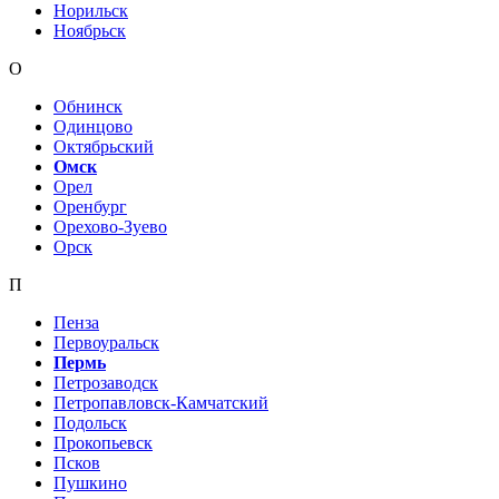
Норильск
Ноябрьск
О
Обнинск
Одинцово
Октябрьский
Омск
Орел
Оренбург
Орехово-Зуево
Орск
П
Пенза
Первоуральск
Пермь
Петрозаводск
Петропавловск-Камчатский
Подольск
Прокопьевск
Псков
Пушкино