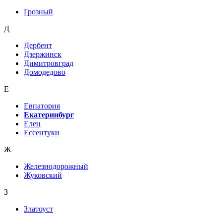
Грозный
Д
Дербент
Дзержинск
Димитровград
Домодедово
Е
Евпатория
Екатеринбург
Елец
Ессентуки
Ж
Железнодорожный
Жуковский
З
Златоуст