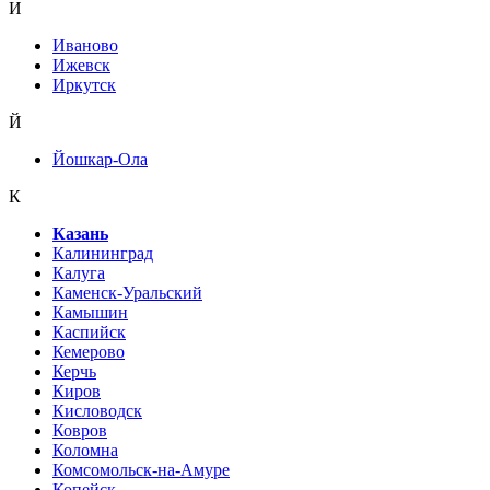
И
Иваново
Ижевск
Иркутск
Й
Йошкар-Ола
К
Казань
Калининград
Калуга
Каменск-Уральский
Камышин
Каспийск
Кемерово
Керчь
Киров
Кисловодск
Ковров
Коломна
Комсомольск-на-Амуре
Копейск