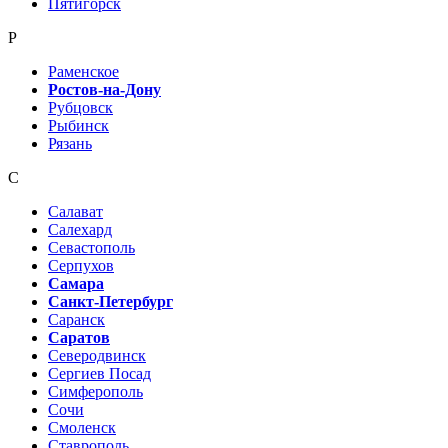
Пятигорск
Р
Раменское
Ростов-на-Дону
Рубцовск
Рыбинск
Рязань
С
Салават
Салехард
Севастополь
Серпухов
Самара
Санкт-Петербург
Саранск
Саратов
Северодвинск
Сергиев Посад
Симферополь
Сочи
Смоленск
Ставрополь