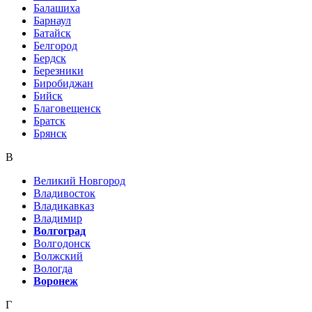
Балашиха
Барнаул
Батайск
Белгород
Бердск
Березники
Биробиджан
Бийск
Благовещенск
Братск
Брянск
В
Великий Новгород
Владивосток
Владикавказ
Владимир
Волгоград
Волгодонск
Волжский
Вологда
Воронеж
Г