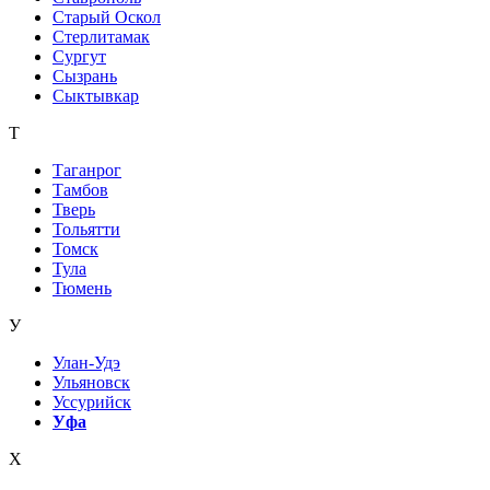
Старый Оскол
Стерлитамак
Сургут
Сызрань
Сыктывкар
Т
Таганрог
Тамбов
Тверь
Тольятти
Томск
Тула
Тюмень
У
Улан-Удэ
Ульяновск
Уссурийск
Уфа
Х