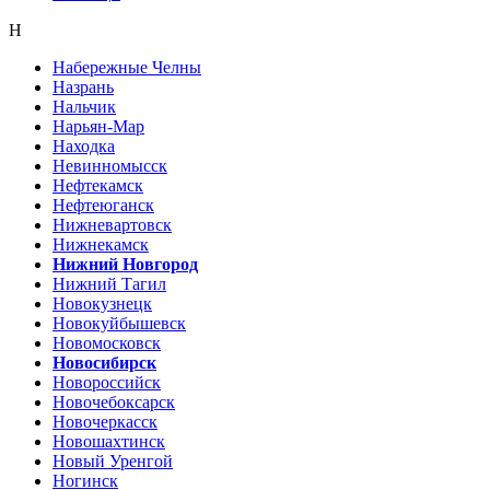
Н
Набережные Челны
Назрань
Нальчик
Нарьян-Мар
Находка
Невинномысск
Нефтекамск
Нефтеюганск
Нижневартовск
Нижнекамск
Нижний Новгород
Нижний Тагил
Новокузнецк
Новокуйбышевск
Новомосковск
Новосибирск
Новороссийск
Новочебоксарск
Новочеркасск
Новошахтинск
Новый Уренгой
Ногинск