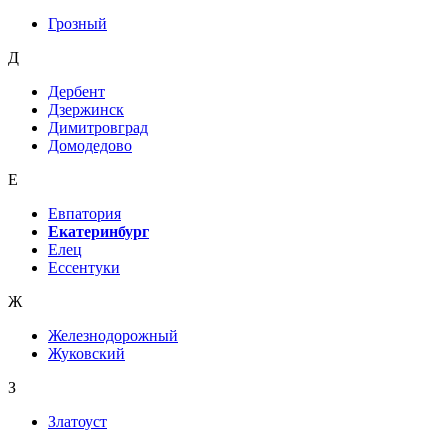
Грозный
Д
Дербент
Дзержинск
Димитровград
Домодедово
Е
Евпатория
Екатеринбург
Елец
Ессентуки
Ж
Железнодорожный
Жуковский
З
Златоуст