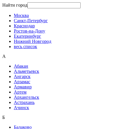
Найти город
Москва
Санкт-Петербург
Краснодар
Ростов-на-Дону
Екатеринбург
Нижний Новгород
весь список
А
Абакан
Альметьевск
Ангарск
Арзамас
Армавир
Артем
Архангельск
Астрахань
Ачинск
Б
Балаково