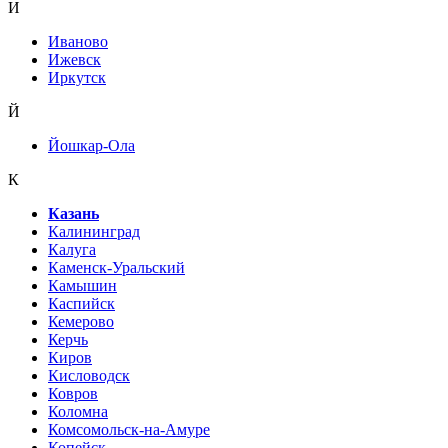
И
Иваново
Ижевск
Иркутск
Й
Йошкар-Ола
К
Казань
Калининград
Калуга
Каменск-Уральский
Камышин
Каспийск
Кемерово
Керчь
Киров
Кисловодск
Ковров
Коломна
Комсомольск-на-Амуре
Копейск