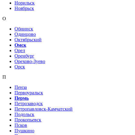
Норильск
Ноябрьск
О
Обнинск
Одинцово
Октябрьский
Омск
Орел
Оренбург
Орехово-Зуево
Орск
П
Пенза
Первоуральск
Пермь
Петрозаводск
Петропавловск-Камчатский
Подольск
Прокопьевск
Псков
Пушкино