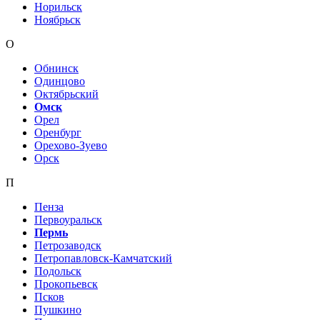
Норильск
Ноябрьск
О
Обнинск
Одинцово
Октябрьский
Омск
Орел
Оренбург
Орехово-Зуево
Орск
П
Пенза
Первоуральск
Пермь
Петрозаводск
Петропавловск-Камчатский
Подольск
Прокопьевск
Псков
Пушкино