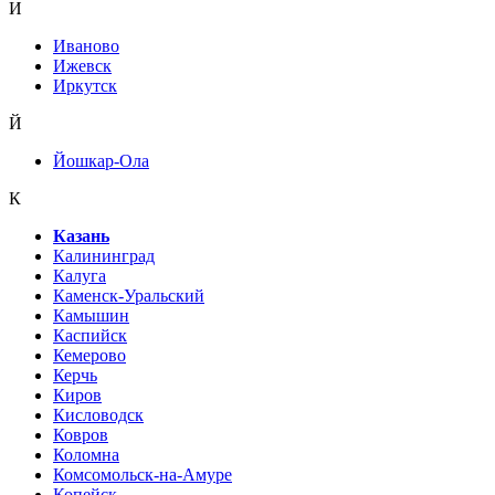
И
Иваново
Ижевск
Иркутск
Й
Йошкар-Ола
К
Казань
Калининград
Калуга
Каменск-Уральский
Камышин
Каспийск
Кемерово
Керчь
Киров
Кисловодск
Ковров
Коломна
Комсомольск-на-Амуре
Копейск