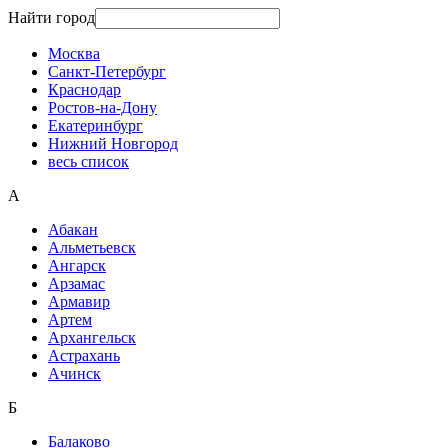
Найти город
Москва
Санкт-Петербург
Краснодар
Ростов-на-Дону
Екатеринбург
Нижний Новгород
весь список
А
Абакан
Альметьевск
Ангарск
Арзамас
Армавир
Артем
Архангельск
Астрахань
Ачинск
Б
Балаково