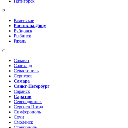
Пятигорск
Р
Раменское
Ростов-на-Дону
Рубцовск
Рыбинск
Рязань
С
Салават
Салехард
Севастополь
Серпухов
Самара
Санкт-Петербург
Саранск
Саратов
Северодвинск
Сергиев Посад
Симферополь
Сочи
Смоленск
Ставрополь