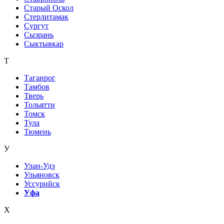
Старый Оскол
Стерлитамак
Сургут
Сызрань
Сыктывкар
Т
Таганрог
Тамбов
Тверь
Тольятти
Томск
Тула
Тюмень
У
Улан-Удэ
Ульяновск
Уссурийск
Уфа
Х