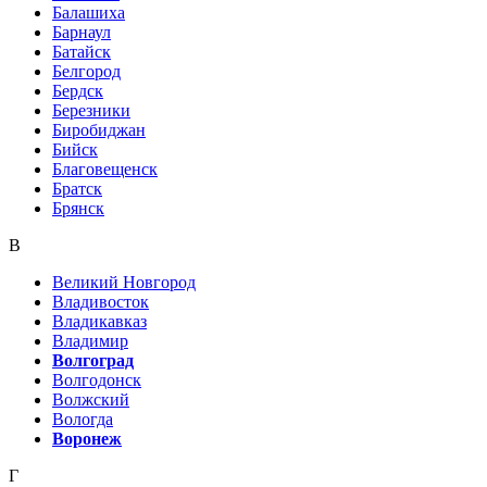
Балашиха
Барнаул
Батайск
Белгород
Бердск
Березники
Биробиджан
Бийск
Благовещенск
Братск
Брянск
В
Великий Новгород
Владивосток
Владикавказ
Владимир
Волгоград
Волгодонск
Волжский
Вологда
Воронеж
Г