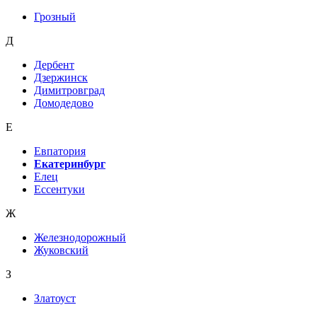
Грозный
Д
Дербент
Дзержинск
Димитровград
Домодедово
Е
Евпатория
Екатеринбург
Елец
Ессентуки
Ж
Железнодорожный
Жуковский
З
Златоуст