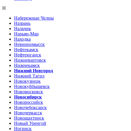
Н
Набережные Челны
Назрань
Нальчик
Нарьян-Мар
Находка
Невинномысск
Нефтекамск
Нефтеюганск
Нижневартовск
Нижнекамск
Нижний Новгород
Нижний Тагил
Новокузнецк
Новокуйбышевск
Новомосковск
Новосибирск
Новороссийск
Новочебоксарск
Новочеркасск
Новошахтинск
Новый Уренгой
Ногинск