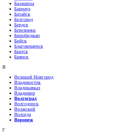
Балашиха
Барнаул
Батайск
Белгород
Бердск
Березники
Биробиджан
Бийск
Благовещенск
Братск
Брянск
В
Великий Новгород
Владивосток
Владикавказ
Владимир
Волгоград
Волгодонск
Волжский
Вологда
Воронеж
Г