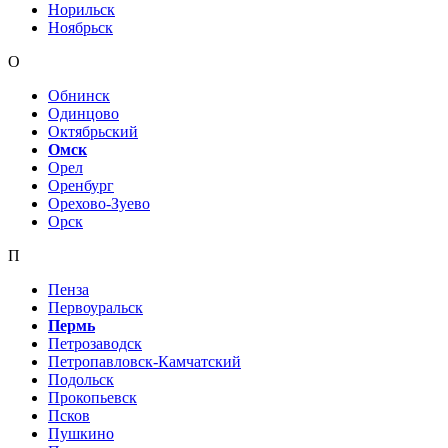
Норильск
Ноябрьск
О
Обнинск
Одинцово
Октябрьский
Омск
Орел
Оренбург
Орехово-Зуево
Орск
П
Пенза
Первоуральск
Пермь
Петрозаводск
Петропавловск-Камчатский
Подольск
Прокопьевск
Псков
Пушкино