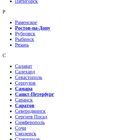
Пятигорск
Р
Раменское
Ростов-на-Дону
Рубцовск
Рыбинск
Рязань
С
Салават
Салехард
Севастополь
Серпухов
Самара
Санкт-Петербург
Саранск
Саратов
Северодвинск
Сергиев Посад
Симферополь
Сочи
Смоленск
Ставрополь