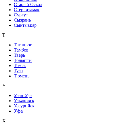
Старый Оскол
Стерлитамак
Сургут
Сызрань
Сыктывкар
Т
Таганрог
Тамбов
Тверь
Тольятти
Томск
Тула
Тюмень
У
Улан-Удэ
Ульяновск
Уссурийск
Уфа
Х