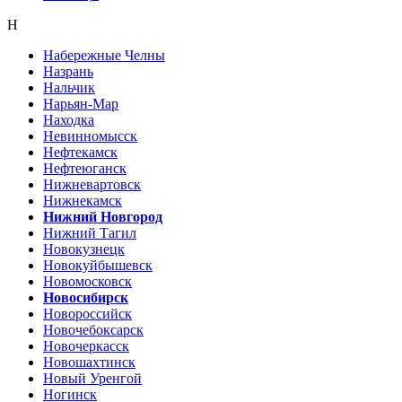
Н
Набережные Челны
Назрань
Нальчик
Нарьян-Мар
Находка
Невинномысск
Нефтекамск
Нефтеюганск
Нижневартовск
Нижнекамск
Нижний Новгород
Нижний Тагил
Новокузнецк
Новокуйбышевск
Новомосковск
Новосибирск
Новороссийск
Новочебоксарск
Новочеркасск
Новошахтинск
Новый Уренгой
Ногинск