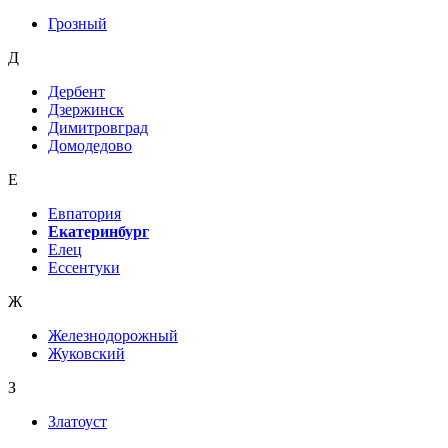
Грозный
Д
Дербент
Дзержинск
Димитровград
Домодедово
Е
Евпатория
Екатеринбург
Елец
Ессентуки
Ж
Железнодорожный
Жуковский
З
Златоуст