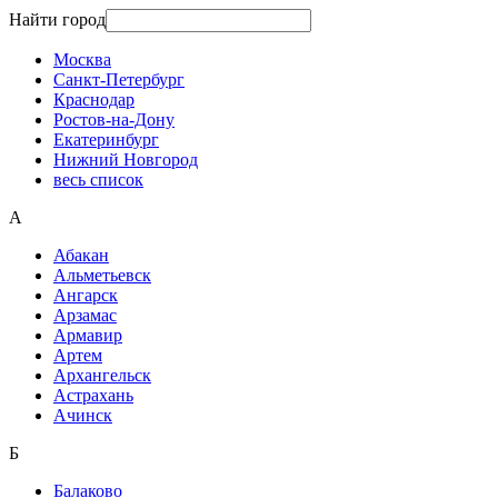
Найти город
Москва
Санкт-Петербург
Краснодар
Ростов-на-Дону
Екатеринбург
Нижний Новгород
весь список
А
Абакан
Альметьевск
Ангарск
Арзамас
Армавир
Артем
Архангельск
Астрахань
Ачинск
Б
Балаково