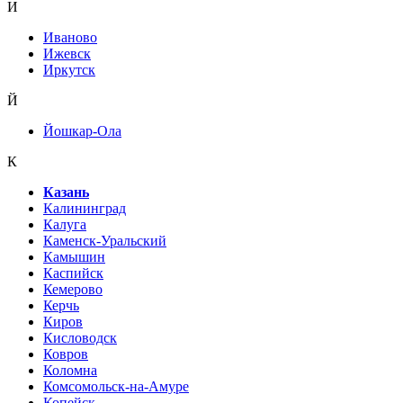
И
Иваново
Ижевск
Иркутск
Й
Йошкар-Ола
К
Казань
Калининград
Калуга
Каменск-Уральский
Камышин
Каспийск
Кемерово
Керчь
Киров
Кисловодск
Ковров
Коломна
Комсомольск-на-Амуре
Копейск