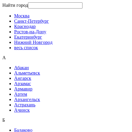
Найти город
Москва
Санкт-Петербург
Краснодар
Ростов-на-Дону
Екатеринбург
Нижний Новгород
весь список
А
Абакан
Альметьевск
Ангарск
Арзамас
Армавир
Артем
Архангельск
Астрахань
Ачинск
Б
Балаково