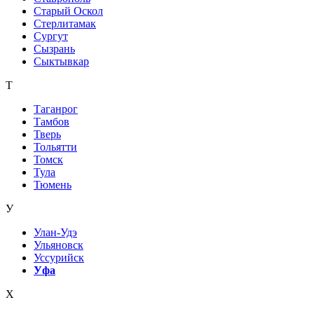
Старый Оскол
Стерлитамак
Сургут
Сызрань
Сыктывкар
Т
Таганрог
Тамбов
Тверь
Тольятти
Томск
Тула
Тюмень
У
Улан-Удэ
Ульяновск
Уссурийск
Уфа
Х