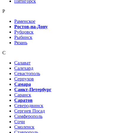
Пятигорск
Р
Раменское
Ростов-на-Дону
Рубцовск
Рыбинск
Рязань
С
Салават
Салехард
Севастополь
Серпухов
Самара
Санкт-Петербург
Саранск
Саратов
Северодвинск
Сергиев Посад
Симферополь
Сочи
Смоленск
Ставрополь