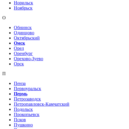
Норильск
Ноябрьск
О
Обнинск
Одинцово
Октябрьский
Омск
Орел
Оренбург
Орехово-Зуево
Орск
П
Пенза
Первоуральск
Пермь
Петрозаводск
Петропавловск-Камчатский
Подольск
Прокопьевск
Псков
Пушкино