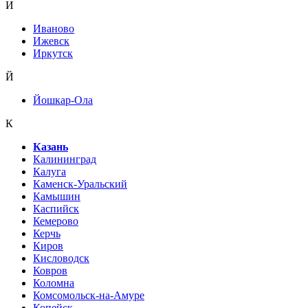
И
Иваново
Ижевск
Иркутск
Й
Йошкар-Ола
К
Казань
Калининград
Калуга
Каменск-Уральский
Камышин
Каспийск
Кемерово
Керчь
Киров
Кисловодск
Ковров
Коломна
Комсомольск-на-Амуре
Копейск