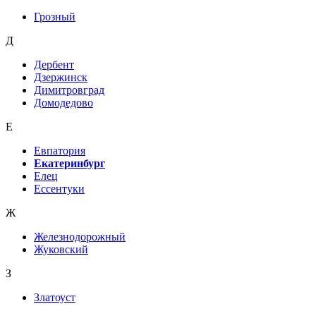
Грозный
Д
Дербент
Дзержинск
Димитровград
Домодедово
Е
Евпатория
Екатеринбург
Елец
Ессентуки
Ж
Железнодорожный
Жуковский
З
Златоуст