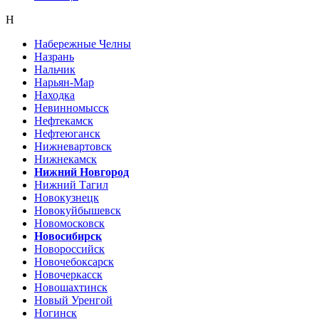
Н
Набережные Челны
Назрань
Нальчик
Нарьян-Мар
Находка
Невинномысск
Нефтекамск
Нефтеюганск
Нижневартовск
Нижнекамск
Нижний Новгород
Нижний Тагил
Новокузнецк
Новокуйбышевск
Новомосковск
Новосибирск
Новороссийск
Новочебоксарск
Новочеркасск
Новошахтинск
Новый Уренгой
Ногинск