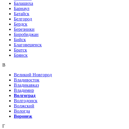
Балашиха
Барнаул
Батайск
Белгород
Бердск
Березники
Биробиджан
Бийск
Благовещенск
Братск
Брянск
В
Великий Новгород
Владивосток
Владикавказ
Владимир
Волгоград
Волгодонск
Волжский
Вологда
Воронеж
Г